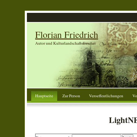
Florian Friedrich
Autor und Kulturlandschaftsforscher
Hauptseite
Zur Person
Veroeffentlichungen
Vo
LightNE